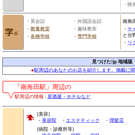
・映画
・英会話
・外国語会話
南角
・
教養教室
・趣味教室
・
ケ
と分
・
各種学校
・
専門学校
・
リ
見つけた!jp 地域版
●
駅周辺のあなたのお店を紹介します。掲載に
「南角田駅」周辺の
駅周辺の情報
:
居酒屋・ホテルなど
[美容]
・
美容院
・
エステティック
・
理髪店
[病院・診療所等]