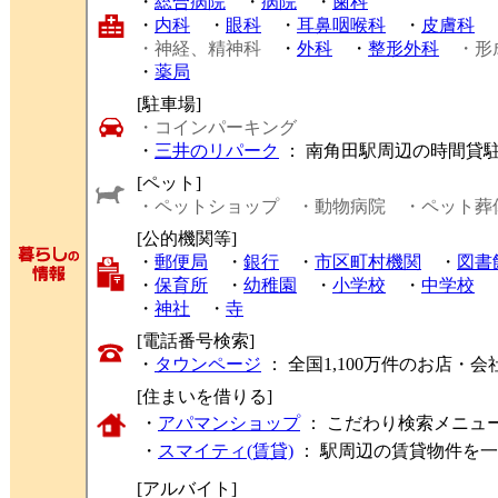
・
総合病院
・
病院
・
歯科
・
内科
・
眼科
・
耳鼻咽喉科
・
皮膚科
・神経、精神科
・
外科
・
整形外科
・形
・
薬局
[駐車場]
・コインパーキング
・
三井のリパーク
： 南角田駅周辺の時間貸
[ペット]
・ペットショップ
・動物病院
・ペット葬
[公的機関等]
・
郵便局
・
銀行
・
市区町村機関
・
図書
・
保育所
・
幼稚園
・
小学校
・
中学校
・
神社
・
寺
[電話番号検索]
・
タウンページ
： 全国1,100万件のお店
[住まいを借りる]
・
アパマンショップ
： こだわり検索メニュ
・
スマイティ(賃貸)
： 駅周辺の賃貸物件を
[アルバイト]