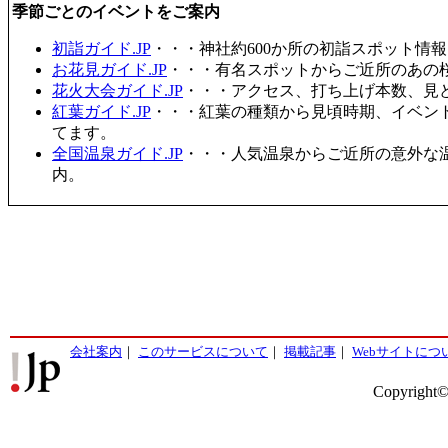
季節ごとのイベントをご案内
初詣ガイド.JP
・・・神社約600か所の初詣スポット情
お花見ガイド.JP
・・・有名スポットからご近所のあの桜
花火大会ガイド.JP
・・・アクセス、打ち上げ本数、見
紅葉ガイド.JP
・・・紅葉の種類から見頃時期、イベン
てます。
全国温泉ガイド.JP
・・・人気温泉からご近所の意外な
内。
会社案内
｜
このサービスについて
｜
掲載記事
｜
Webサイトにつ
Copyright©2