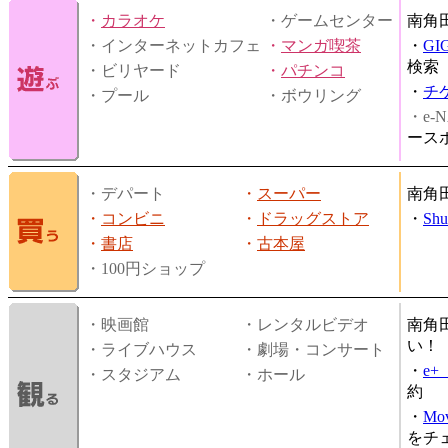
・
カラオケ
・ゲームセンター
南角
・インターネットカフェ
・
マンガ喫茶
・
GI
検索
・ビリヤード
・
パチンコ
・
チ
・プール
・ボウリング
・e-N
ース
・デパート
・
スーパー
南角
・
コンビニ
・
ドラッグストア
・
Shu
・
書店
・
古本屋
・100円ショップ
・映画館
・レンタルビデオ
南角
い！
・ライブハウス
・劇場・コンサート
・
e
・スタジアム
・ホール
約
・
Mov
をチ