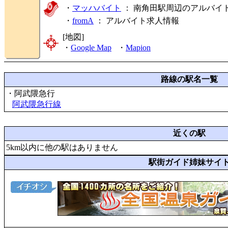
・
マッハバイト
： 南角田駅周辺のアルバイ
・
fromA
：
アルバイト求人情報
[地図]
・
Google Map
・
Mapion
路線の駅名一覧
・阿武隈急行
阿武隈急行線
近くの駅
5km以内に他の駅はありません
駅街ガイド姉妹サイ