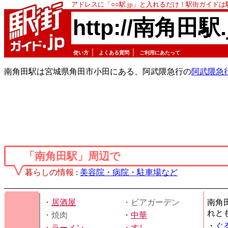
アドレスに「○○駅.jp」と入れるだけ！駅街ガイド
http://南角田駅.
｜
｜
使い方
よくある質問
ご利用にあたって
南角田駅は宮城県角田市小田にある、阿武隈急行の
阿武隈急
「南角田駅」周辺で
暮らしの情報
:
美容院・病院・駐車場など
・
居酒屋
・ビアガーデン
南角
れと
・焼肉
・
中華
・
ぐ
・
ラーメン
・
すし