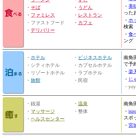
・
美
・
そば
・
うどん
った
・
ファミレス
・
レストラン
・
ホ
・ファストフード
・
カフェ
検索
・
デリバリー
・
食
ング
・
ホテル
・
ビジネスホテル
南角
で予
・シティホテル
・カプセルホテル
・
楽
・リゾートホテル
・ラブホテル
・
じ
・
旅館
・民宿
・yoy
・銭湯
・
温泉
南角
・
マッサージ
・整体
・
is
スポ
・
ヘルスセンター
・
宮